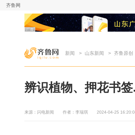
齐鲁网
新闻
>
山东新闻
>
齐鲁原创
辨识植物、押花书签..
来源：
闪电新闻
作者：
李瑞琪
2024-04-25 16:20:0