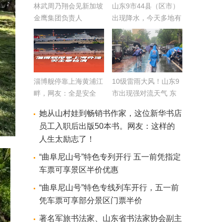
林武周乃翔会见新加坡
山东9市44县（区市）
金鹰集团负责人
出现降水，今天多地有
雷雨
淄博舰停靠上海黄浦江
10级雷雨大风！山东9
畔，网友：全是安全
市出现强对流天气 东
感！
营等地局部仍有大雨
她从山村娃到畅销书作家，这位新华书店
+雷电
员工入职后出版50本书。网友：这样的
人生太励志了！
“曲阜尼山号”特色专列开行 五一前凭指定
车票可享景区半价优惠
“曲阜尼山号”特色专线列车开行，五一前
凭车票可享部分景区门票半价
著名军旅书法家、山东省书法家协会副主