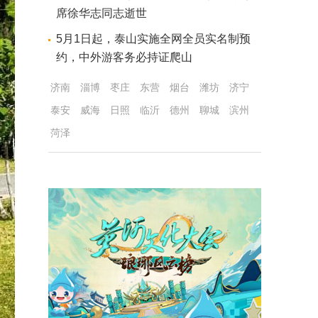
席徐华志同志逝世
5月1日起，泰山实施全网全员实名制预
约，中外游客务必持证爬山
济南
淄博
枣庄
东营
烟台
潍坊
济宁
泰安
威海
日照
临沂
德州
聊城
滨州
菏泽