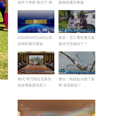
海学习考察 陈吉宁 林
新闻联播完整版
武 龚正 周乃翔 黄莉新
胡文容出席
2024年04月24日山东
泰安：员工离职遭欠薪
新闻联播完整版
微信号也被扣下？
林武 周乃翔会见新加
烟台：电线起火烧了梨
坡金鹰集团负责人
树 谁该赔偿？