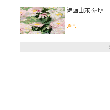
诗画山东·清明
[详细]