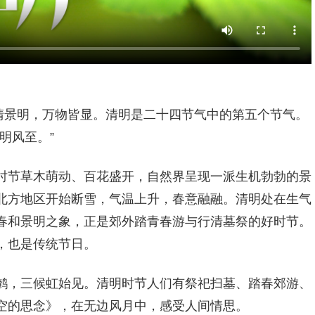
清景明，万物皆显。清明是二十四节气中的第五个节气。
明风至。”
时节草木萌动、百花盛开，自然界呈现一派生机勃勃的景
北方地区开始断雪，气温上升，春意融融。清明处在生气
春和景明之象，正是郊外踏青春游与行清墓祭的好时节。
，也是传统节日。
鹌，三候虹始见。清明时节人们有祭祀扫墓、踏春郊游、
空的思念》，在无边风月中，感受人间情思。