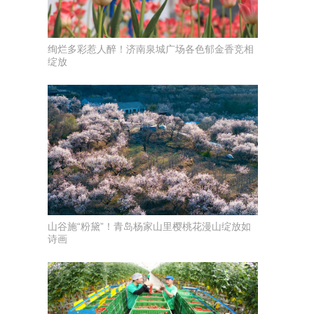
绚烂多彩惹人醉！济南泉城广场各色郁金香竞相
绽放
山谷施“粉黛”！青岛杨家山里樱桃花漫山绽放如
诗画