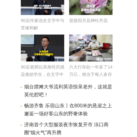
90后作家说在文字中与
迎接四月花神牡丹花
苦难和解
90后老师以亲身经历感
六大行存款一年多了14
染激励学生，在文字中
万亿，相当于每人多存
与苦难和解
1万
烟台摆摊大爷流利英语惊呆老外，这就是
英伦腔吧！
畅游齐鲁 乐宿山东丨在800米的悬崖之上
邂逅一场好客山东的野奢体验
济南首个大型服装夜市恢复开市 泺口商
圈“烟火气”再升腾