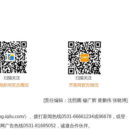
[责任编辑：
沈熙圃 穆广辉 黄鹏伟 张晓博
]
ng.iqilu.com/
）、拨打新闻热线0531-66661234或96678，或登
鲁网广告热线
0531-81695052
，诚邀合作伙伴。