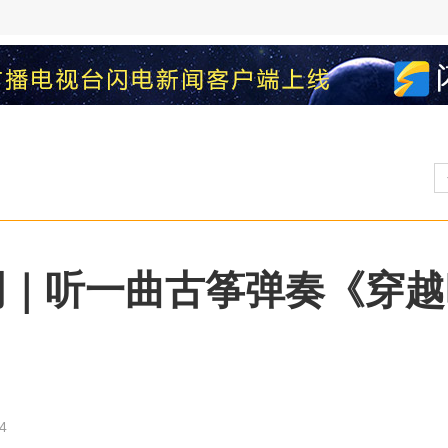
明｜听一曲古筝弹奏《穿越
4