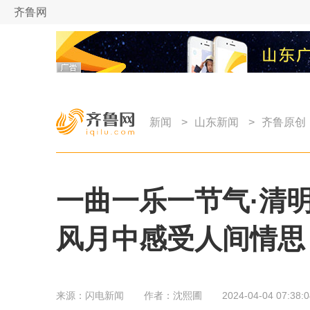
齐鲁网
新闻
>
山东新闻
>
齐鲁原创
一曲一乐一节气·清
风月中感受人间情思
来源：
闪电新闻
作者：
沈熙圃
2024-04-04 07:38:0