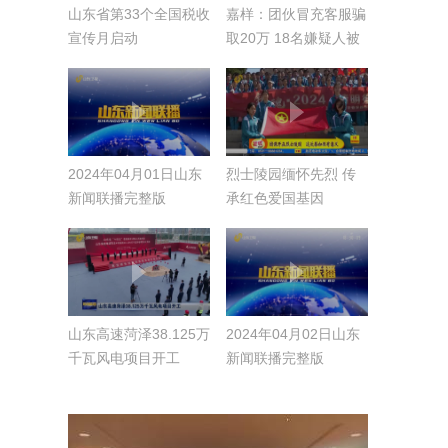
山东省第33个全国税收
嘉样：团伙冒充客服骗
宣传月启动
取20万 18名嫌疑人被
抓
2024年04月01日山东
烈士陵园缅怀先烈 传
新闻联播完整版
承红色爱国基因
山东高速菏泽38.125万
2024年04月02日山东
千瓦风电项目开工
新闻联播完整版