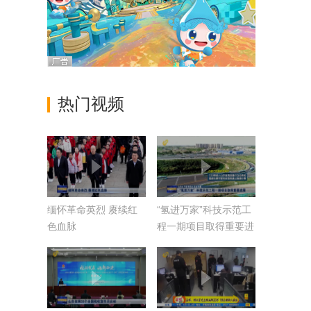
热门视频
缅怀革命英烈 赓续红
“氢进万家”科技示范工
色血脉
程一期项目取得重要进
展