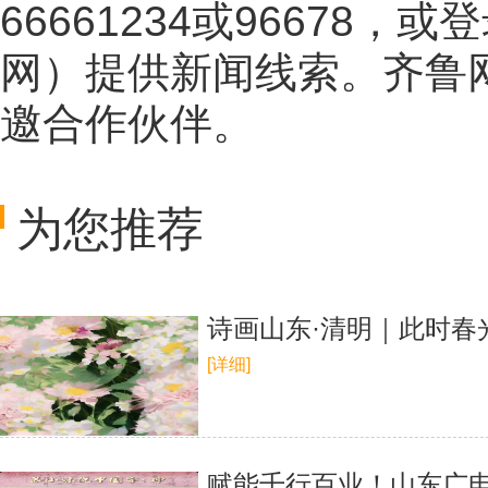
66661234或96678
网
）提供新闻线索。齐鲁
邀合作伙伴。
为您推荐
诗画山东·清明｜此时春
[详细]
赋能千行百业！山东广电