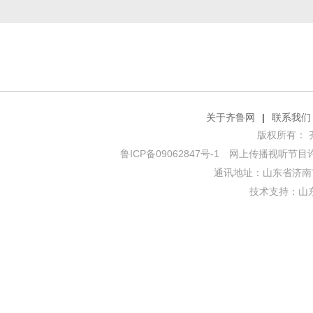
关于齐鲁网
|
联系我们
版权所有： 齐鲁网
鲁ICP备09062847号-1
网上传播视听节目许可证
通讯地址：山东省济南市
技术支持：
山