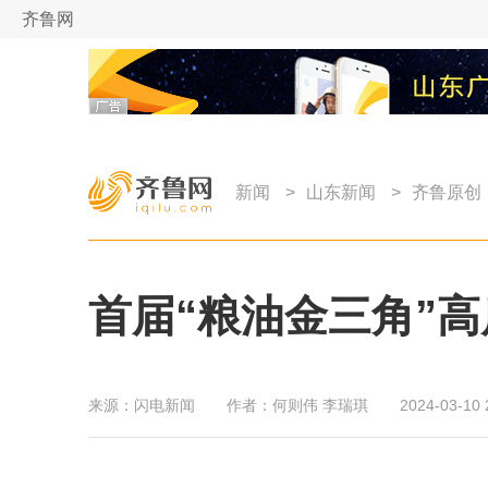
齐鲁网
新闻
>
山东新闻
>
齐鲁原创
首届“粮油金三角”高
来源：
闪电新闻
作者：
何则伟 李瑞琪
2024-03-10 