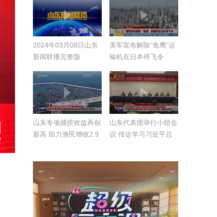
2024年03月08日山东
美军宣布解除“鱼鹰”运
新闻联播完整版
输机在日本停飞令
山东专项捕捞效益再创
山东代表团举行小组会
新高 助力渔民增收2.9
议 传达学习习近平总
亿元
书记重要讲话精神 审
议国务院组织法修订草
案 继续审查计划报告
和草案、预算报告和草
案【直通2024全国两
会】