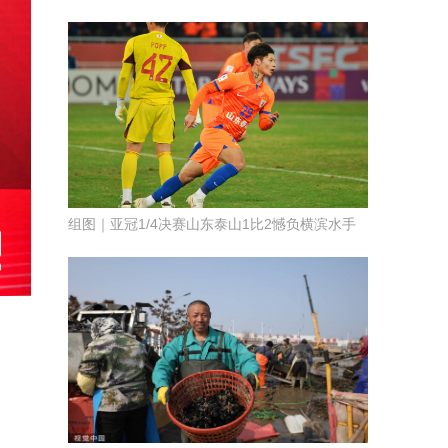
组图｜亚冠1/4决赛山东泰山1比2憾负横滨水手