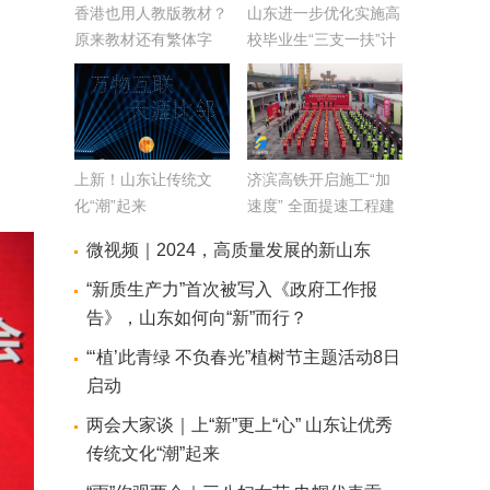
香港也用人教版教材？
山东进一步优化实施高
原来教材还有繁体字
校毕业生“三支一扶”计
版！
划工作 2024年全省计
划招募1300名左右
上新！山东让传统文
济滨高铁开启施工“加
化“潮”起来
速度” 全面提速工程建
设
微视频｜2024，高质量发展的新山东
“新质生产力”首次被写入《政府工作报
告》，山东如何向“新”而行？
“‘植’此青绿 不负春光”植树节主题活动8日
启动
两会大家谈｜上“新”更上“心” 山东让优秀
传统文化“潮”起来