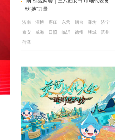
“雨”你观两会｜三八妇女节 巾帼代表贡
献“她”力量
济南
淄博
枣庄
东营
烟台
潍坊
济宁
泰安
威海
日照
临沂
德州
聊城
滨州
菏泽