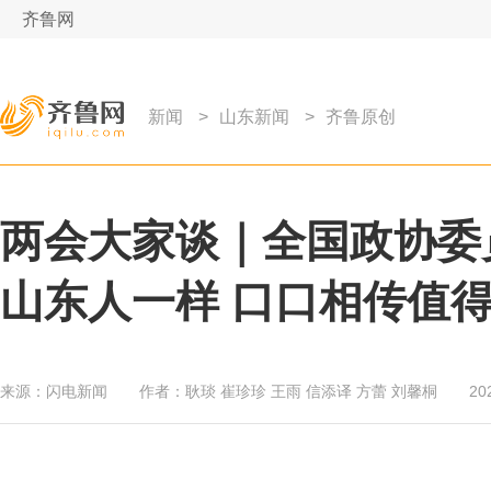
齐鲁网
新闻
>
山东新闻
>
齐鲁原创
两会大家谈｜全国政协委
山东人一样 口口相传值
来源：
闪电新闻
作者：
耿琰 崔珍珍 王雨 信添译 方蕾 刘馨桐
20