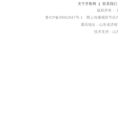
关于齐鲁网
|
联系我们
版权所有： 齐鲁网
鲁ICP备09062847号-1
网上传播视听节目许可证
通讯地址：山东省济南市
技术支持：
山