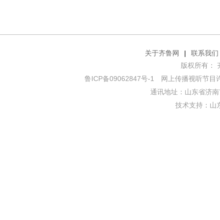
关于齐鲁网
|
联系我们
版权所有： 齐鲁网
鲁ICP备09062847号-1
网上传播视听节目许可证
通讯地址：山东省济南市
技术支持：
山