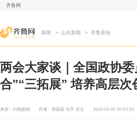
齐鲁网
新闻
>
山东新闻
>
齐鲁原创
两会大家谈｜全国政协委
合”“三拓展” 培养高层
来源：
闪电新闻
作者：
郭振茹 岳宇 袁文
2024-03-05 20:53:03