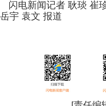
闪电新闻记者 耿琰 崔珍
岳宇 袁文 报道
[责任编