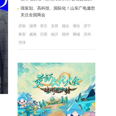
强策划、高科技、国际化！山东广电邀您
关注全国两会
济南
淄博
枣庄
东营
烟台
潍坊
济宁
泰安
威海
日照
临沂
德州
聊城
滨州
菏泽