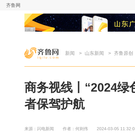
齐鲁网
新闻
>
山东新闻
>
齐鲁原创
商务视线丨“2024
者保驾护航
来源：
闪电新闻
作者：
何则伟
2024-03-05 11:32:0