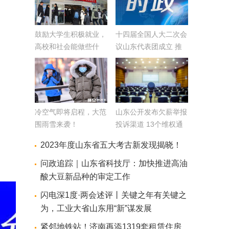
鼓励大学生积极就业，
十四届全国人大二次会
高校和社会能做些什
议山东代表团成立 推
么？
选林武为团长
冷空气即将启程，大范
山东公开发布欠薪举报
围雨雪来袭！
投诉渠道 13个维权通
道为农民工解决欠薪问
2023年度山东省五大考古新发现揭晓！
题
问政追踪｜山东省科技厅：加快推进高油
酸大豆新品种的审定工作
闪电深1度·两会述评丨关键之年有关键之
为，工业大省山东用“新”谋发展
紧邻地铁站！济南再添1319套租赁住房