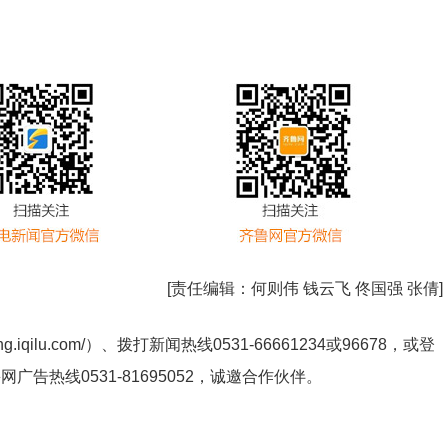
[责任编辑：
何则伟 钱云飞 佟国强 张倩
]
ng.iqilu.com/
）、拨打新闻热线0531-66661234或96678，或登
鲁网广告热线
0531-81695052
，诚邀合作伙伴。