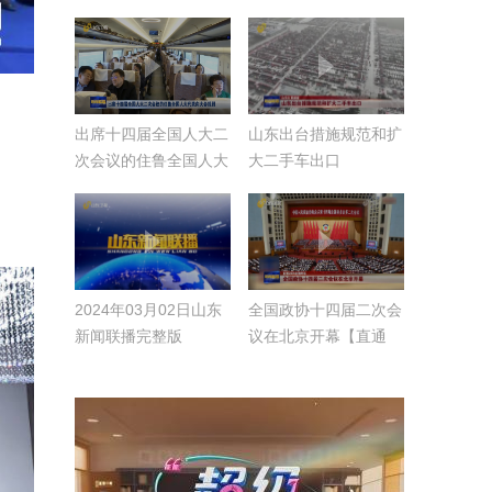
人的诈骗
选林武为团长
出席十四届全国人大二
山东出台措施规范和扩
次会议的住鲁全国人大
大二手车出口
代表向大会报到
2024年03月02日山东
全国政协十四届二次会
新闻联播完整版
议在北京开幕【直通
2024全国两会】