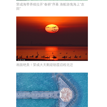
荣成海带养殖拉开“春耕”序幕 渔船游曳海上“农
田”
画面绝美！荣成大天鹅迎朝霞启程北迁