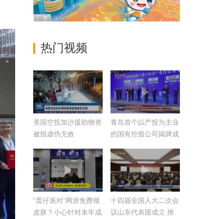
热门视频
美国空投加沙援助物资
青岛首个以产投为主业
被指虚伪无效
的国有控股公司揭牌成
立
“蛋仔派对”网游免费领
十四届全国人大二次会
皮肤？小心针对未年成
议山东代表团成立 推