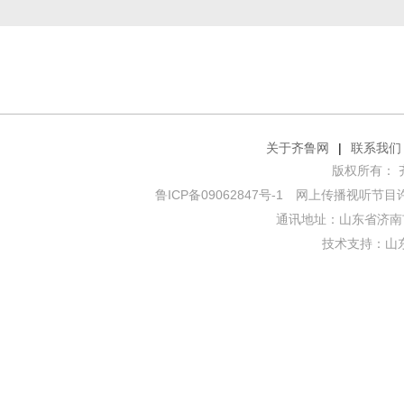
关于齐鲁网
|
联系我们
版权所有： 齐鲁网
鲁ICP备09062847号-1
网上传播视听节目许可证
通讯地址：山东省济南市
技术支持：
山