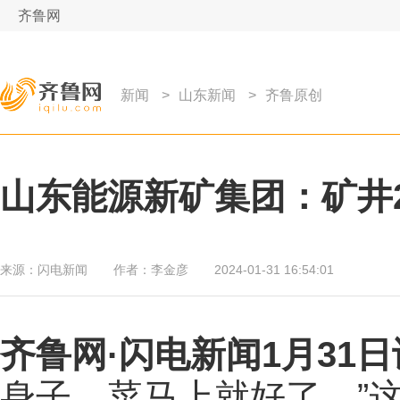
齐鲁网
新闻
>
山东新闻
>
齐鲁原创
山东能源新矿集团：矿井
来源：
闪电新闻
作者：
李金彦
2024-01-31 16:54:01
齐鲁网
·闪电新闻1月31日
身子，菜马上就好了。”这