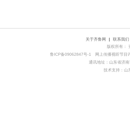
关于齐鲁网
|
联系我们
版权所有： 齐鲁网
鲁ICP备09062847号-1
网上传播视听节目许可证
通讯地址：山东省济南市
技术支持：
山