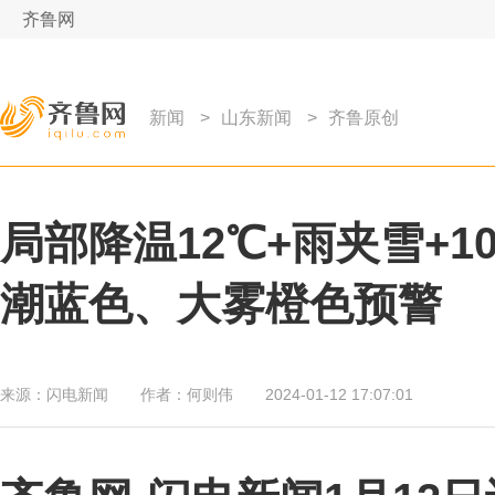
齐鲁网
新闻
>
山东新闻
>
齐鲁原创
局部降温12℃+雨夹雪+
潮蓝色、大雾橙色预警
来源：
闪电新闻
作者：
何则伟
2024-01-12 17:07:01