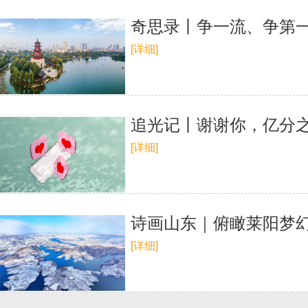
奇思录丨争一流、争第一
[详细]
追光记丨谢谢你，亿分
[详细]
诗画山东｜俯瞰莱阳梦幻
[详细]