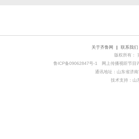
关于齐鲁网
|
联系我们
版权所有： 齐鲁网
鲁ICP备09062847号-1
网上传播视听节目许可证
通讯地址：山东省济南市
技术支持：
山