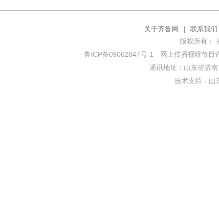
关于齐鲁网
|
联系我们
版权所有： 齐鲁网
鲁ICP备09062847号-1
网上传播视听节目许可证
通讯地址：山东省济南市
技术支持：
山