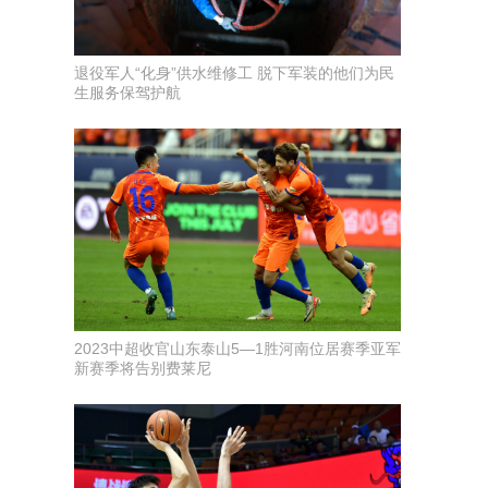
退役军人“化身”供水维修工 脱下军装的他们为民
生服务保驾护航
2023中超收官山东泰山5—1胜河南位居赛季亚军
新赛季将告别费莱尼