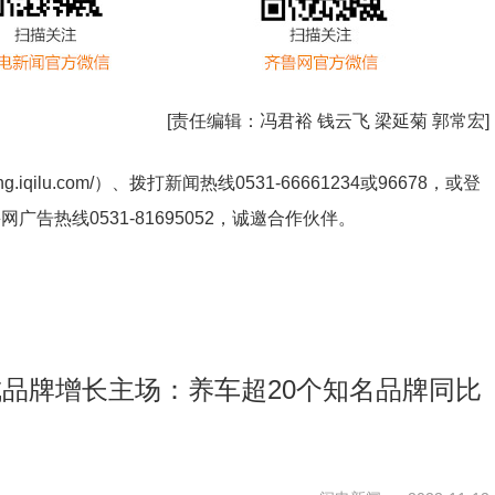
[责任编辑：
冯君裕 钱云飞 梁延菊 郭常宏
]
ng.iqilu.com/
）、拨打新闻热线0531-66661234或96678，或登
鲁网广告热线
0531-81695052
，诚邀合作伙伴。
1成品牌增长主场：养车超20个知名品牌同比