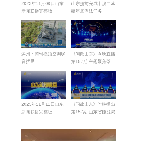
2023年11月09日山东
山东提前完成十溴二苯
新闻联播完整版
醚年底淘汰任务
滨州：商铺楼顶空调噪
《问政山东》今晚直播
音扰民
第157期 主题聚焦落
实“双碳”战略 构筑能源
保障网
2023年11月11日山东
《问政山东》昨晚播出
新闻联播完整版
第157期 山东省能源局
等接受现场问政