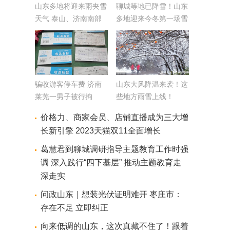
山东多地将迎来雨夹雪
聊城等地已降雪！山东
天气 泰山、济南南部
多地迎来今冬第一场雪
山区或降纯雪
最低气温将降至-5℃
骗收游客停车费 济南
山东大风降温来袭！这
莱芜一男子被行拘
些地方雨雪上线！
价格力、商家会员、店铺直播成为三大增
长新引擎 2023天猫双11全面增长
葛慧君到聊城调研指导主题教育工作时强
调 深入践行“四下基层” 推动主题教育走
深走实
问政山东｜想装光伏证明难开 枣庄市：
存在不足 立即纠正
向来低调的山东，这次真藏不住了！跟着