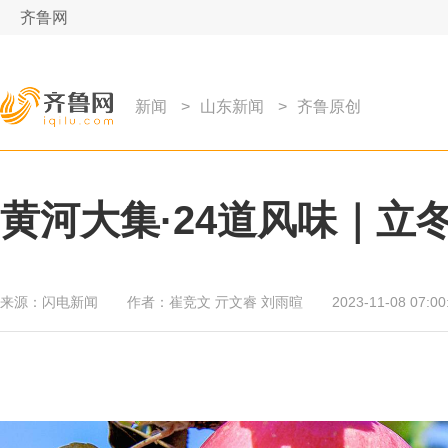
齐鲁网
新闻
>
山东新闻
>
齐鲁原创
黄河大集·24道风味｜立
来源：
闪电新闻
作者：
崔竞文 亓文睿 刘雨暄
2023-11-08 07:00