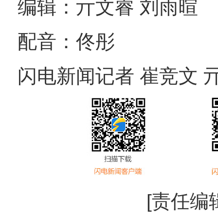
编辑：亓文睿 刘雨暄
配音：佟彤
闪电新闻记者 崔竞文 
[责任编