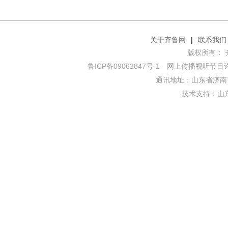
关于齐鲁网
|
联系我们
版权所有： 齐鲁网
鲁ICP备09062847号-1
网上传播视听节目许可证
通讯地址：山东省济南市
技术支持：
山