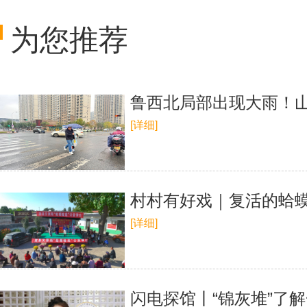
为您推荐
鲁西北局部出现大雨！山
[详细]
村村有好戏｜复活的蛤
[详细]
闪电探馆丨“锦灰堆”了