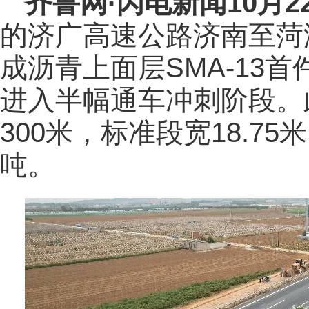
齐鲁网
·闪电新闻10月2
的济广高速公路济南至菏
成沥青上面层SMA-13
进入半幅通车冲刺阶段。
300米，标准段宽18.75
吨。