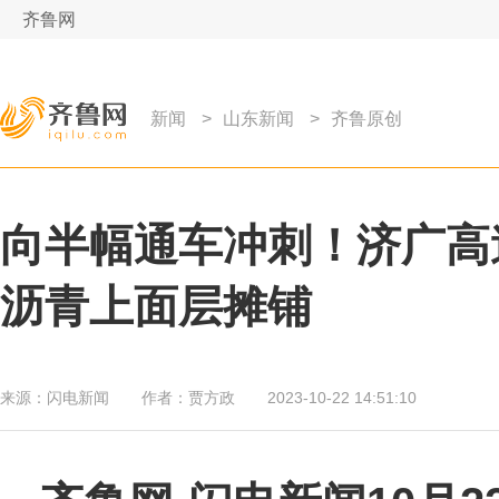
齐鲁网
新闻
>
山东新闻
>
齐鲁原创
向半幅通车冲刺！济广高
沥青上面层摊铺
来源：
闪电新闻
作者：
贾方政
2023-10-22 14:51:10