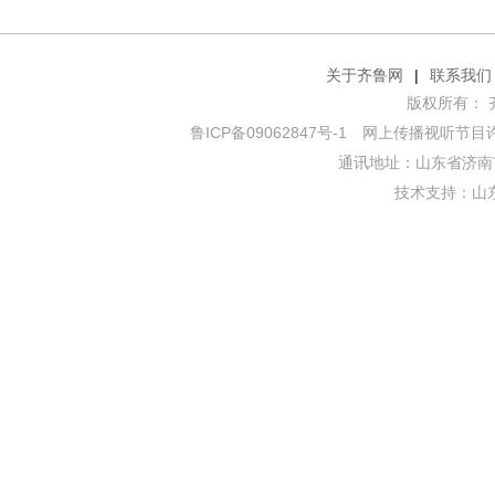
关于齐鲁网
|
联系我们
版权所有： 齐鲁网
鲁ICP备09062847号-1
网上传播视听节目许可证
通讯地址：山东省济南市
技术支持：
山