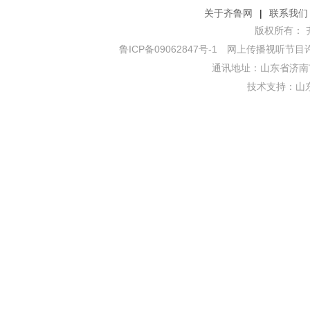
关于齐鲁网
|
联系我们
版权所有： 齐鲁网
鲁ICP备09062847号-1
网上传播视听节目许可证
通讯地址：山东省济南市
技术支持：
山