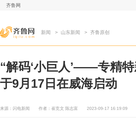
齐鲁网
新闻
>
山东新闻
>
齐鲁原创
“解码‘小巨人’——专精
于9月17日在威海启动
来源：
闪电新闻
作者：
崔竞文 陈志富
2023-09-17 16:19:09