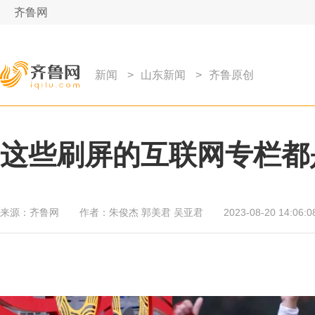
齐鲁网
新闻
>
山东新闻
>
齐鲁原创
这些刷屏的互联网专栏都
来源：
齐鲁网
作者：
朱俊杰 郭美君 吴亚君
2023-08-20 14:06:0