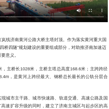
4京岚线济南黄河公路大桥主塔封顶。作为落实黄河重大国
四桥四隧”规划建设的重要组成部分，对助推济南加速迈
重要意义。
米，主桥长1028米，主桥主塔总高度168.6米；主跨跨径
高68.4m，是黄河上跨径最大、钢桥总长最长的公轨分层合
实现城市主干路、城市快速路、轨道交通、高速公路及国
济广高速扩容升级的同时，建立了济南主城区与起步区的高