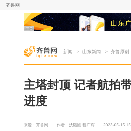
齐鲁网
新闻
>
山东新闻
>
齐鲁原创
主塔封顶 记者航拍
进度
来源：
齐鲁网
作者：
沈熙圃 穆广辉
2023-05-15 15