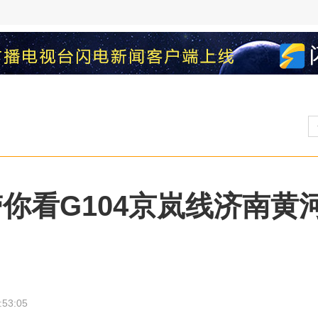
带你看G104京岚线济南黄
:53:05