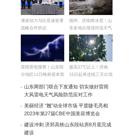
潍柴动力与比亚迪签署
德州、济南降冰雹！山
战略合作协议
东多地出现强对流天气
今明两天多地仍有雷阵
雨
雷雨雷电预警！山东部
最高37℃以上！济南
分地区12日晚将迎来雷
15日起将连续三天出现
雨阵风
高温天气 有记录以来5
山东两部门联合下发通知 切实做好雷雨
月中旬曾两次超37℃
大风雷电天气风险防范应对工作
美丽经济 “翘”动全球市场 平度睫毛亮相
2023年第27届CBE中国美容博览会
建设冲刺 济郑高铁山东段站房8月底完成
建设