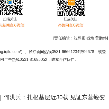
[责任编辑：
沈熙圃 钱炜 黄鹏伟
]
ng.iqilu.com/
）、拨打新闻热线0531-66661234或96678，或登
鲁网广告热线
0531-81695052
，诚邀合作伙伴。
｜何洪兵：扎根基层近30载 见证东营蜕变