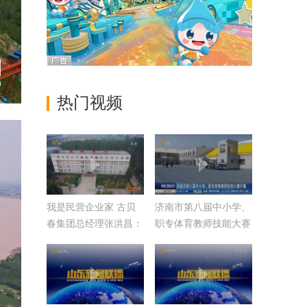
热门视频
我是民营企业家 古贝
济南市第八届中小学、
春集团总经理张洪昌：
职专体育教师技能大赛
实现百亿目标 创百年
开幕
企业