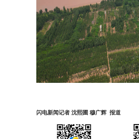
闪电新闻记者 沈熙圃 穆广辉 报道