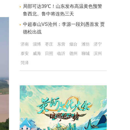
局部可达39℃！山东发布高温黄色预警
鲁西北、鲁中将连热三天
中超泰山VS沧州：李源一段刘愚首发 贾
德松出战
济南
淄博
枣庄
东营
烟台
潍坊
济宁
泰安
威海
日照
临沂
德州
聊城
滨州
菏泽