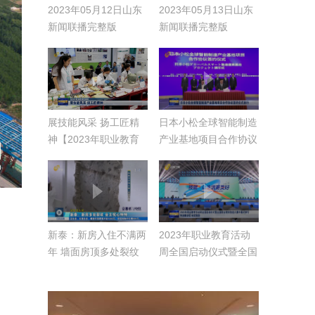
2023年05月12日山东
2023年05月13日山东
新闻联播完整版
新闻联播完整版
展技能风采 扬工匠精
日本小松全球智能制造
神【2023年职业教育
产业基地项目合作协议
活动周】
签约仪式举行
新泰：新房入住不满两
2023年职业教育活动
年 墙面房顶多处裂纹
周全国启动仪式暨全国
职业院校技能大赛开幕
式举行 怀进鹏讲话 林
武致辞