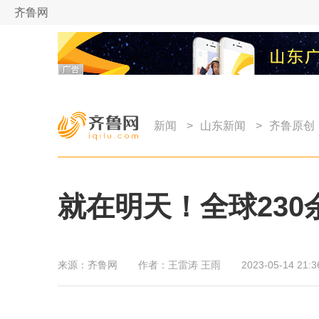
齐鲁网
新闻
>
山东新闻
>
齐鲁原创
就在明天！全球230
来源：
齐鲁网
作者：
王雷涛 王雨
2023-05-14 21:3