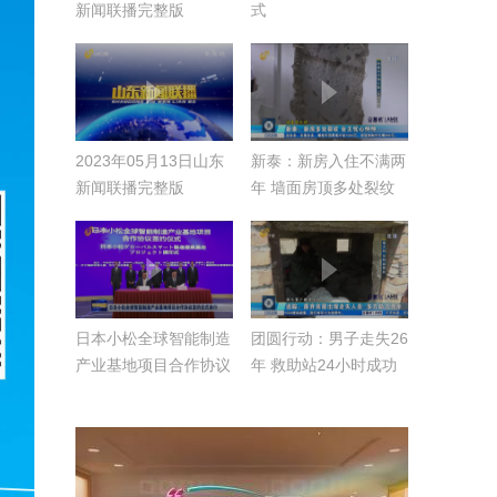
新闻联播完整版
式
2023年05月13日山东
新泰：新房入住不满两
新闻联播完整版
年 墙面房顶多处裂纹
日本小松全球智能制造
团圆行动：男子走失26
产业基地项目合作协议
年 救助站24小时成功
签约仪式举行
寻亲