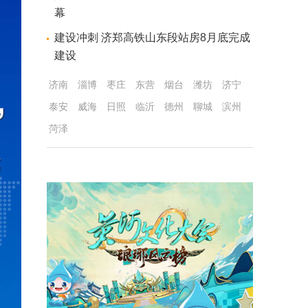
幕
建设冲刺 济郑高铁山东段站房8月底完成
建设
济南
淄博
枣庄
东营
烟台
潍坊
济宁
泰安
威海
日照
临沂
德州
聊城
滨州
菏泽