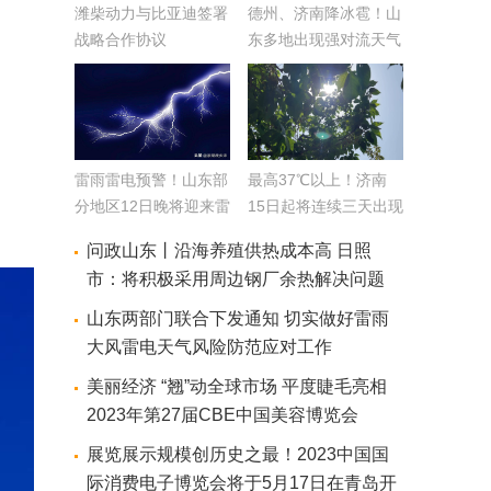
潍柴动力与比亚迪签署
德州、济南降冰雹！山
战略合作协议
东多地出现强对流天气
今明两天多地仍有雷阵
雨
雷雨雷电预警！山东部
最高37℃以上！济南
分地区12日晚将迎来雷
15日起将连续三天出现
雨阵风
高温天气 有记录以来5
问政山东丨沿海养殖供热成本高 日照
月中旬曾两次超37℃
市：将积极采用周边钢厂余热解决问题
山东两部门联合下发通知 切实做好雷雨
大风雷电天气风险防范应对工作
美丽经济 “翘”动全球市场 平度睫毛亮相
2023年第27届CBE中国美容博览会
展览展示规模创历史之最！2023中国国
际消费电子博览会将于5月17日在青岛开