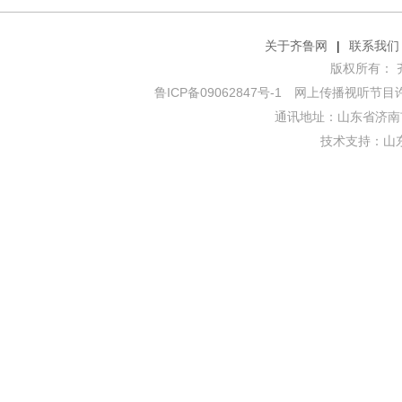
关于齐鲁网
|
联系我们
版权所有： 齐鲁网
鲁ICP备09062847号-1
网上传播视听节目许可证
通讯地址：山东省济南市
技术支持：
山