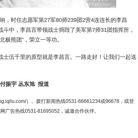
响，时任志愿军第27军80师239团2营4连连长的李昌
斗中，李昌言带领战士捣毁了美军第7师31团指挥所，
北极熊团”，荣立一等功。
战士伍千里的原型就是李昌言。一路走好！让我们一起送
 付振宇 丛东旭 报道
ng.iqilu.com/
）、拨打新闻热线0531-66661234或96678，或登
鲁网广告热线
0531-81695052
，诚邀合作伙伴。