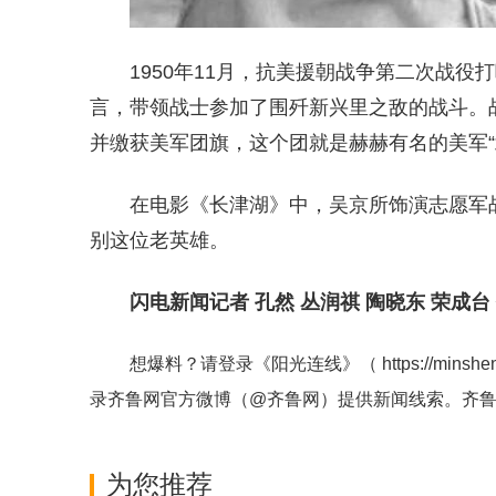
1950年11月，抗美援朝战争第二次战役打
言，带领战士参加了围歼新兴里之敌的战斗。战
并缴获美军团旗，这个团就是赫赫有名的美军“
在电影《长津湖》中，吴京所饰演志愿军
别这位老英雄。
闪电新闻记者 孔然 丛润祺 陶晓东 荣成台
想爆料？请登录《阳光连线》（
https://minshe
录齐鲁网官方微博（
@齐鲁网
）提供新闻线索。齐
为您推荐