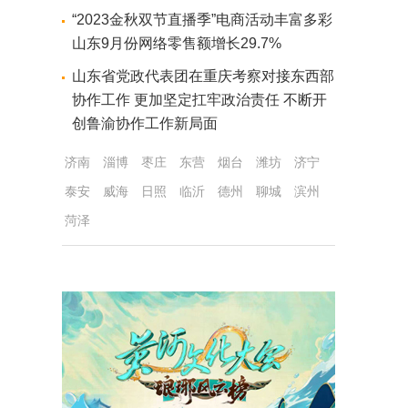
“2023金秋双节直播季”电商活动丰富多彩
山东9月份网络零售额增长29.7%
山东省党政代表团在重庆考察对接东西部
协作工作 更加坚定扛牢政治责任 不断开
创鲁渝协作工作新局面
济南
淄博
枣庄
东营
烟台
潍坊
济宁
泰安
威海
日照
临沂
德州
聊城
滨州
菏泽