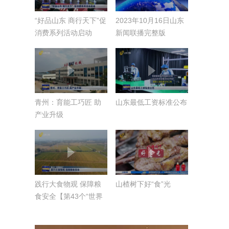
“好品山东 商行天下”促
2023年10月16日山东
消费系列活动启动
新闻联播完整版
青州：育能工巧匠 助
山东最低工资标准公布
产业升级
践行大食物观 保障粮
山楂树下好“食”光
食安全【第43个“世界
粮食日”】