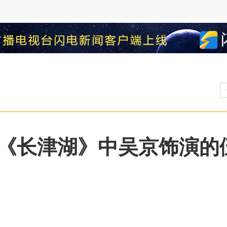
《长津湖》中吴京饰演的