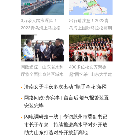
3万余人踏浪逐风！
出行请注意！2023青
2023青岛海上马拉松
岛海上国际马拉松赛期
鸣枪开跑
间 这些道路实行交通
管制
问政追踪丨山东省水利
400多位校友齐聚掀
厅将全面排查跨区域水
起“回忆杀” 山东大学建
闸管理协调不畅问题
校122周年系列活动启
济南女子半夜多次出动 “顺手牵花”落网
通过长效机制规范沟通
幕
协调渠道
网络问政·办实事 | 留言后 燃气报警装置
安装完毕
闪电调研走一线｜专访胶州市委副书记
市长于冬泉：持续推进高水平对外开放
助力山东打造对外开放新高地