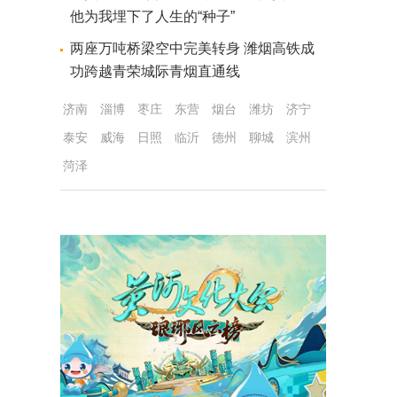
他为我埋下了人生的“种子”
两座万吨桥梁空中完美转身 潍烟高铁成
功跨越青荣城际青烟直通线
济南
淄博
枣庄
东营
烟台
潍坊
济宁
泰安
威海
日照
临沂
德州
聊城
滨州
菏泽