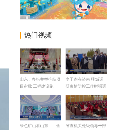
热门视频
山东：多措并举护航项
李干杰在济南 聊城调
目审批 工程建设跑
研疫情防控工作时强调
出“加速度”【深入学习
采取更为坚决果断措施
宣传贯彻党的二十大精
坚决打赢常态化疫情防
神】
控攻坚战
绿色矿山看山东——金
省直机关处级领导干部