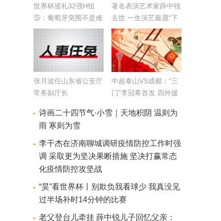
世界杯巡礼32强H组
著名表演艺术家薛中锐
⑤：葡萄牙突围不是难
去世 一生演艺最愿“下
事 韩国与乌拉圭争出
傻力”
线名额
张月波任山东省公安厅
中超泰山VS成都：“三
常务副厅长
门”李冠希首发 四外援
出战
诗画二十四节气·小雪｜天地积阴 温则为
雨 寒则为雪
李干杰在济南聊城调研疫情防控工作时强
调 采取更为坚决果断措施 坚决打赢常态
化疫情防控攻坚战
“昊”看世界杯丨别欺负我看球少 我真没见
过半场补时14分钟的比赛
老父登台儿牵挂 薛中锐儿子回忆父亲：