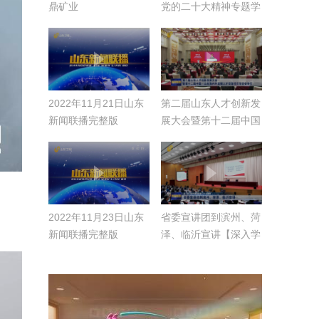
鼎矿业
党的二十大精神专题学
习班开班【深入学习宣
传贯彻党的二十大精
神】
2022年11月21日山东
第二届山东人才创新发
新闻联播完整版
展大会暨第十二届中国
·山东海内外高端人才
交流项目洽谈会举行
2022年11月23日山东
省委宣讲团到滨州、菏
新闻联播完整版
泽、临沂宣讲【深入学
习宣传贯彻党的二十大
精神】