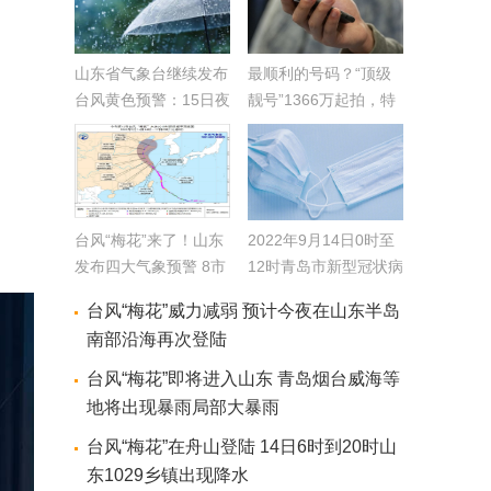
山东省气象台继续发布
最顺利的号码？“顶级
台风黄色预警：15日夜
靓号”1366万起拍，特
间或将再登山东沿海
别注明亮了
多地将有暴雨
台风“梅花”来了！山东
2022年9月14日0时至
发布四大气象预警 8市
12时青岛市新型冠状病
局部大暴雨
毒肺炎疫情情况
台风“梅花”威力减弱 预计今夜在山东半岛
南部沿海再次登陆
台风“梅花”即将进入山东 青岛烟台威海等
地将出现暴雨局部大暴雨
台风“梅花”在舟山登陆 14日6时到20时山
东1029乡镇出现降水