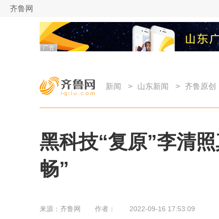
齐鲁网
新闻
>
山东新闻
>
齐鲁原创
黑科技“复原”李清
畅”
来源：
齐鲁网
作者：
2022-09-16 17:53:09