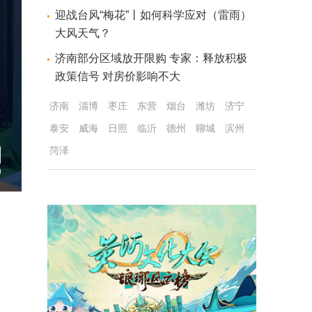
迎战台风“梅花”丨如何科学应对（雷雨）
大风天气？
济南部分区域放开限购 专家：释放积极
政策信号 对房价影响不大
济南
淄博
枣庄
东营
烟台
潍坊
济宁
泰安
威海
日照
临沂
德州
聊城
滨州
菏泽