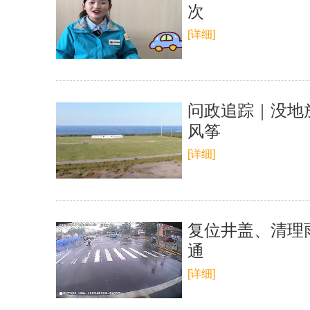
次
[详细]
问政追踪｜没地
风筝
[详细]
复位井盖、清理
通
[详细]