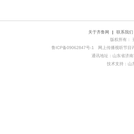
关于齐鲁网
|
联系我们
版权所有： 齐鲁网
鲁ICP备09062847号-1
网上传播视听节目许可证
通讯地址：山东省济南市
技术支持：
山