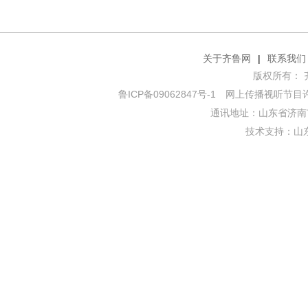
关于齐鲁网
|
联系我们
版权所有： 齐鲁网
鲁ICP备09062847号-1
网上传播视听节目许可证
通讯地址：山东省济南市
技术支持：
山