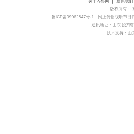
关于齐鲁网
|
联系我们
版权所有： 齐鲁网
鲁ICP备09062847号-1
网上传播视听节目许可证
通讯地址：山东省济南市
技术支持：
山