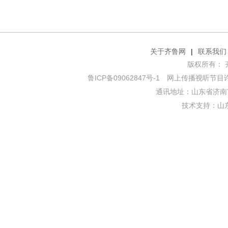
关于齐鲁网
|
联系我们
版权所有： 齐鲁网
鲁ICP备09062847号-1
网上传播视听节目许可证
通讯地址：山东省济南市
技术支持：
山