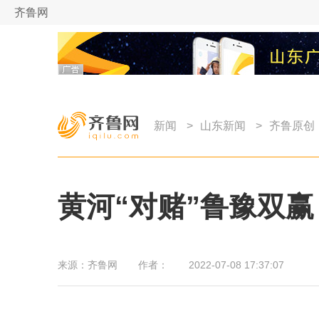
齐鲁网
新闻
>
山东新闻
>
齐鲁原创
黄河“对赌”鲁豫双赢
来源：
齐鲁网
作者：
2022-07-08 17:37:07