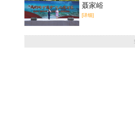
聂家峪
[详细]