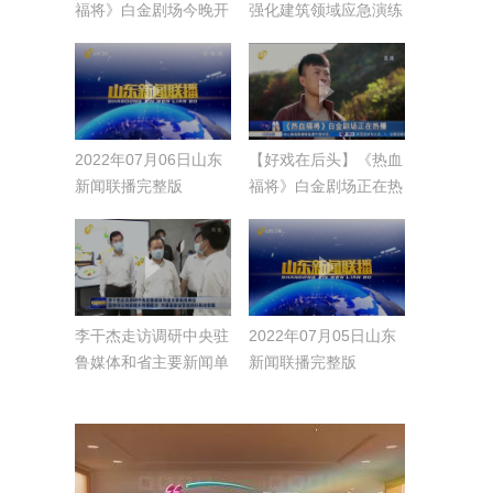
福将》白金剧场今晚开
强化建筑领域应急演练
播
2022年07月06日山东
【好戏在后头】《热血
新闻联播完整版
福将》白金剧场正在热
播
李干杰走访调研中央驻
2022年07月05日山东
鲁媒体和省主要新闻单
新闻联播完整版
位 坚持守正创新提升
传播能力 为强省建设
营造良好舆论氛围