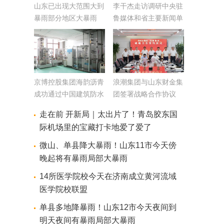
山东已出现大范围大到
李干杰走访调研中央驻
暴雨部分地区大暴雨
鲁媒体和省主要新闻单
目前降雨减弱暴雨黄色
位时强调 坚持守正创
预警解除
新提升传播能力 为强
省建设营造良好舆论氛
围
京博控股集团海韵沥青
浪潮集团与山东财金集
成功通过中国建筑防水
团签署战略合作协议
行业标准化实验室认证
走在前 开新局｜太出片了！青岛胶东国
际机场里的宝藏打卡地爱了爱了
微山、单县降大暴雨！山东11市今天傍
晚起将有暴雨局部大暴雨
14所医学院校今天在济南成立黄河流域
医学院校联盟
单县多地降暴雨！山东12市今天夜间到
明天夜间有暴雨局部大暴雨