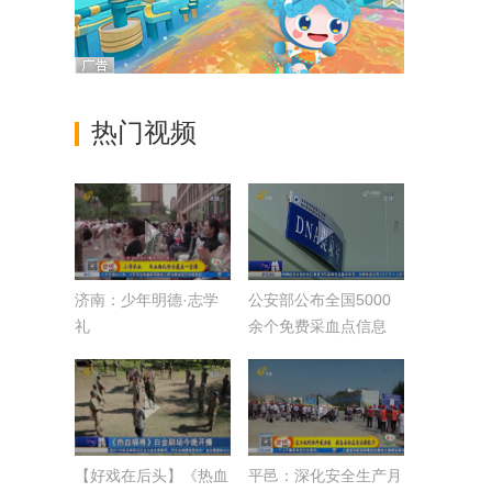
热门视频
济南：少年明德·志学
公安部公布全国5000
礼
余个免费采血点信息
【好戏在后头】《热血
平邑：深化安全生产月