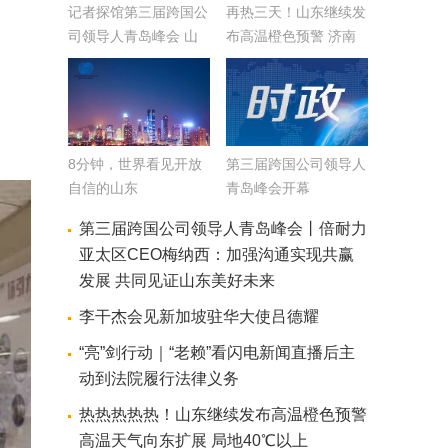
记者探馆第三届跨国公
再热三天！山东继续发
司领导人青岛峰会 山
布高温橙色预警 济南
东预制菜走进峰会专场
等6市最高气温40℃以
活动先睹为快
上
8分钟，世界看见开放
第三届跨国公司领导人
自信的山东
青岛峰会开幕
第三届跨国公司领导人青岛峰会丨倍耐力
亚太区CEO梅纳西：加强沟通实现共赢
发展 共同见证山东美好未来
李干杰会见新加坡驻华大使吕德耀
“亮”剑行动｜“老赖”看闪电新闻直播后主
动到法院履行法律义务
热热热热热！山东继续发布高温橙色预警
高温天气向东扩展 局地40℃以上