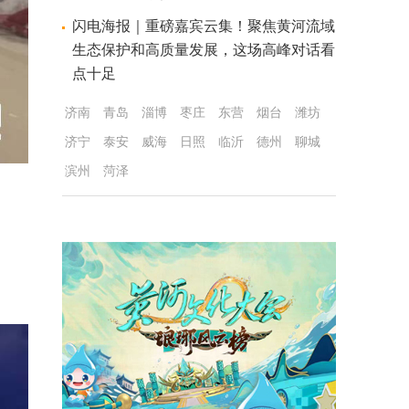
闪电海报｜重磅嘉宾云集！聚焦黄河流域
生态保护和高质量发展，这场高峰对话看
点十足
济南
青岛
淄博
枣庄
东营
烟台
潍坊
济宁
泰安
威海
日照
临沂
德州
聊城
滨州
菏泽