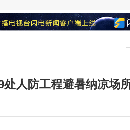
9处人防工程避暑纳凉场