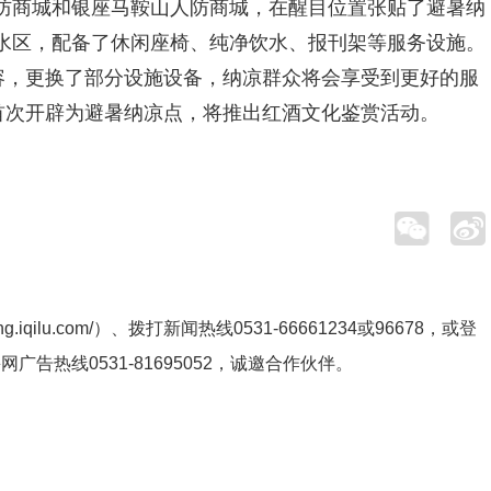
防商城和银座马鞍山人防商城，在醒目位置张贴了避暑纳
水区，配备了休闲座椅、纯净饮水、报刊架等服务设施。
容，更换了部分设施设备，纳凉群众将会享受到更好的服
首次开辟为避暑纳凉点，将推出红酒文化鉴赏活动。
ng.iqilu.com/
）、拨打新闻热线0531-66661234或96678，或登
鲁网广告热线
0531-81695052
，诚邀合作伙伴。