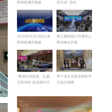
新闻联播完整版
在行动” 启动
2022年06月19日山东
第三届跨国公司领导人
新闻联播完整版
青岛峰会开幕
“赓续红色血脉、弘扬
李干杰会见新加坡驻华
光荣传统”推进新时代
大使吕德耀
山东援兵团工作座谈会
召开