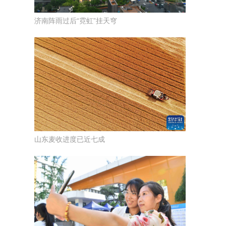
济南阵雨过后“霓虹”挂天穹
山东麦收进度已近七成