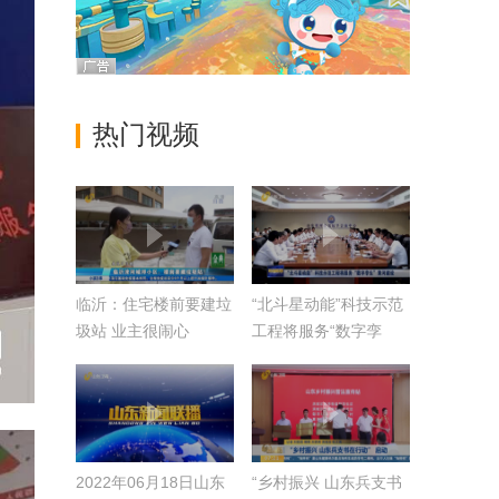
热门视频
临沂：住宅楼前要建垃
“北斗星动能”科技示范
圾站 业主很闹心
工程将服务“数字孪
生”黄河建设
2022年06月18日山东
“乡村振兴 山东兵支书