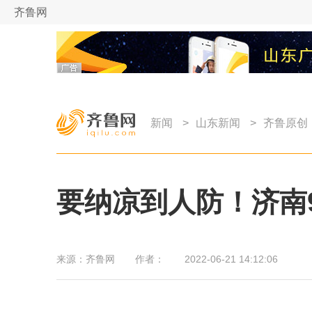
齐鲁网
新闻
>
山东新闻
>
齐鲁原创
要纳凉到人防！济南
来源：
齐鲁网
作者：
2022-06-21 14:12:06