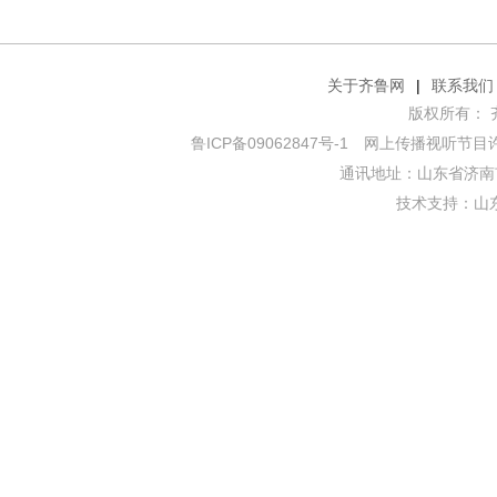
关于齐鲁网
|
联系我们
版权所有： 齐鲁网
鲁ICP备09062847号-1
网上传播视听节目许可证
通讯地址：山东省济南市
技术支持：
山