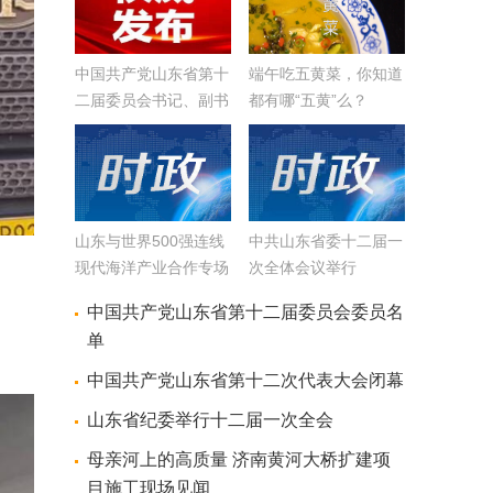
中国共产党山东省第十
端午吃五黄菜，你知道
二届委员会书记、副书
都有哪“五黄”么？
记、常委简介
山东与世界500强连线
中共山东省委十二届一
现代海洋产业合作专场
次全体会议举行
举行 李干杰出席 周乃
中国共产党山东省第十二届委员会委员名
翔致辞 陆治原出席
单
中国共产党山东省第十二次代表大会闭幕
山东省纪委举行十二届一次全会
母亲河上的高质量 济南黄河大桥扩建项
目施工现场见闻