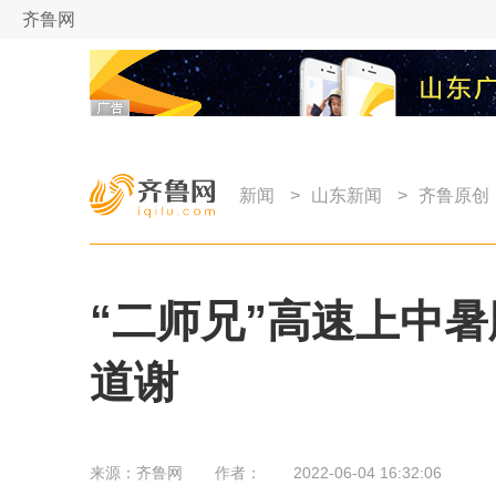
齐鲁网
新闻
>
山东新闻
>
齐鲁原创
“二师兄”高速上中暑
道谢
来源：
齐鲁网
作者：
2022-06-04 16:32:06