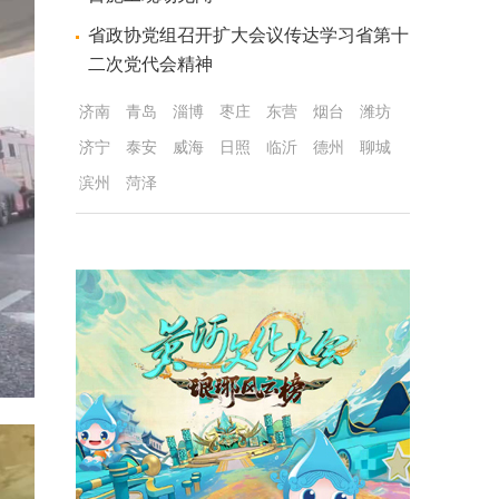
省政协党组召开扩大会议传达学习省第十
二次党代会精神
济南
青岛
淄博
枣庄
东营
烟台
潍坊
济宁
泰安
威海
日照
临沂
德州
聊城
滨州
菏泽