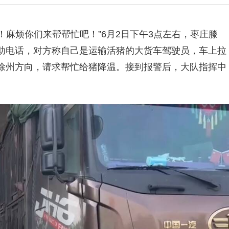
！麻烦你们来帮帮忙吧！”6月2日下午3点左右，枣庄滕
助电话，对方称自己是运输活猪的大货车驾驶员，车上拉
徐州方向，请求帮忙给猪降温。接到报警后，大队指挥中