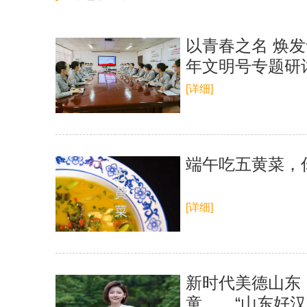
以青春之名 焕
年文明号专题研
[详细]
端午吃五黄菜，
[详细]
新时代美德山东
童……“山东好