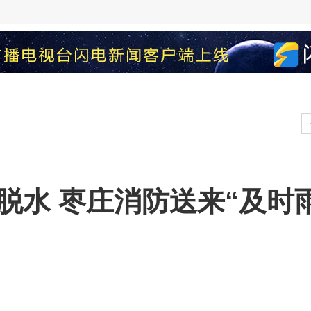
脱水 枣庄消防送来“及时