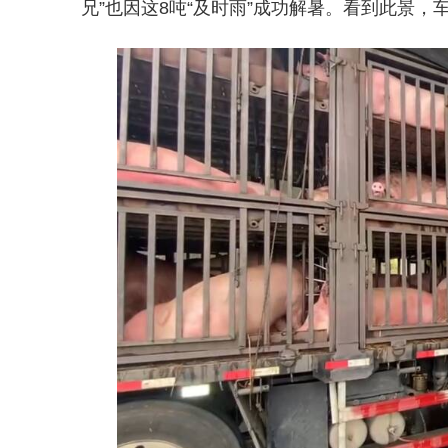
兄”也因这8吨“及时雨”成功解暑。看到此景