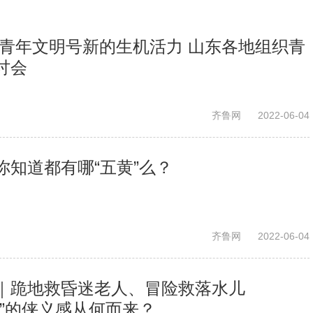
发青年文明号新的生机活力 山东各地组织青
讨会
齐鲁网
2022-06-04
你知道都有哪“五黄”么？
齐鲁网
2022-06-04
｜跪地救昏迷老人、冒险救落水儿
汉”的侠义感从何而来？