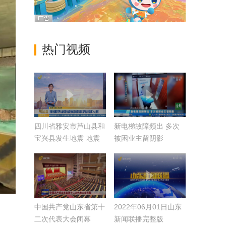
热门视频
四川省雅安市芦山县和
新电梯故障频出 多次
宝兴县发生地震 地震
被困业主留阴影
已造成宝兴县4人遇难
14人受伤
中国共产党山东省第十
2022年06月01日山东
二次代表大会闭幕
新闻联播完整版