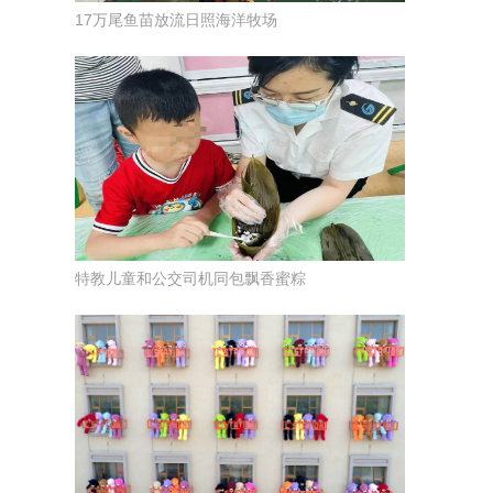
17万尾鱼苗放流日照海洋牧场
特教儿童和公交司机同包飘香蜜粽