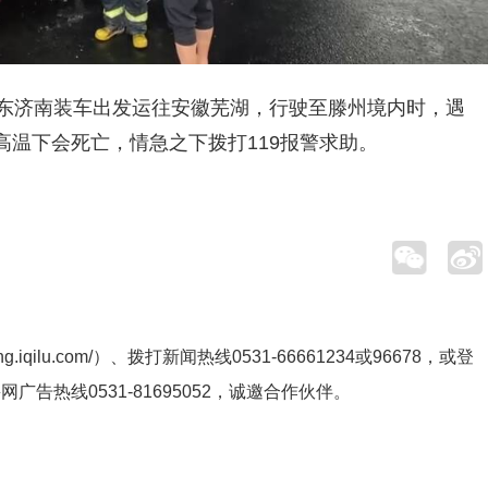
山东济南装车出发运往安徽芜湖，行驶至滕州境内时，遇
温下会死亡，情急之下拨打119报警求助。
ng.iqilu.com/
）、拨打新闻热线0531-66661234或96678，或登
鲁网广告热线
0531-81695052
，诚邀合作伙伴。