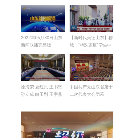
2022年05月30日山东
【新时代美德山东】聊
新闻联播完整版
城：“特殊家庭”学生中
考在即 班主任当起“临
时家长”
徐海荣 夏红民 王书坚
中国共产党山东省第十
孙立成 白玉刚 王宇燕
二次代表大会闭幕
林峰海 陆治原 邱月潮
刘强参加讨论