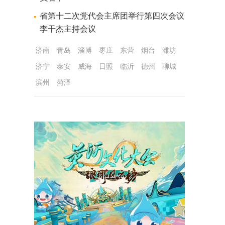
省第十二次党代会主席团举行第四次会议
李干杰主持会议
济南
青岛
淄博
枣庄
东营
烟台
潍坊
济宁
泰安
威海
日照
临沂
德州
聊城
滨州
菏泽