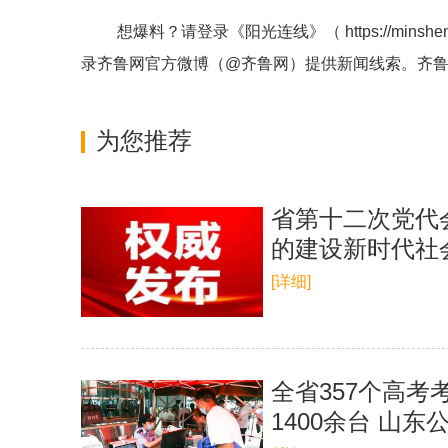
想爆料？请登录《阳光连线》（
https://minshe
录齐鲁网官方微博（
@齐鲁网
）提供新闻线索。齐
为您推荐
省第十二次党代
的建设新时代社
[详细]
全省357个高考
1400余台 山