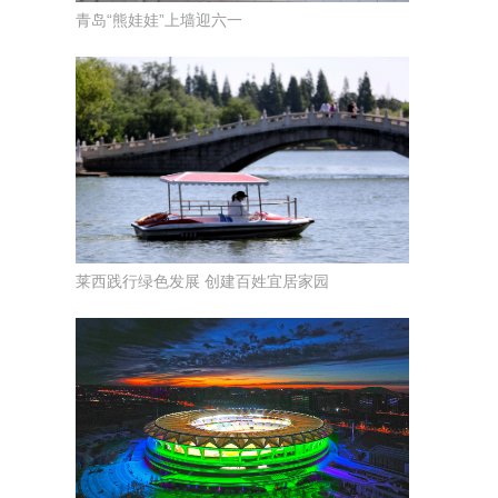
青岛“熊娃娃”上墙迎六一
莱西践行绿色发展 创建百姓宜居家园