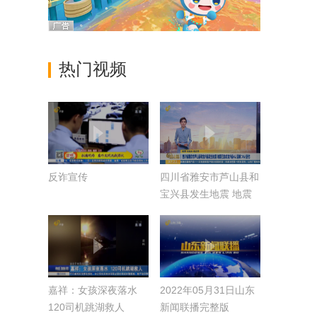
热门视频
反诈宣传
四川省雅安市芦山县和
宝兴县发生地震 地震
已造成宝兴县4人遇难
14人受伤
嘉祥：女孩深夜落水
2022年05月31日山东
120司机跳湖救人
新闻联播完整版