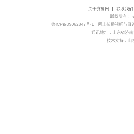
关于齐鲁网
|
联系我们
版权所有： 齐鲁网
鲁ICP备09062847号-1
网上传播视听节目许可证
通讯地址：山东省济南市
技术支持：
山