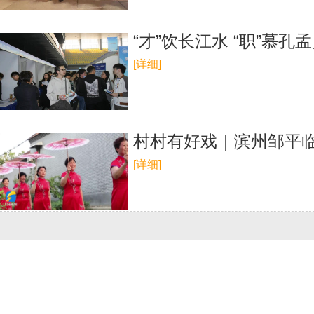
“才”饮长江水 “职”慕
[详细]
村村有好戏｜滨州邹平临
[详细]