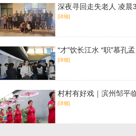
深夜寻回走失老人 凌晨
[详细]
“才”饮长江水 “职”慕
[详细]
村村有好戏｜滨州邹平临
[详细]