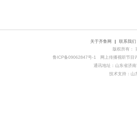
关于齐鲁网
|
联系我们
版权所有： 齐鲁网
鲁ICP备09062847号-1
网上传播视听节目许可证
通讯地址：山东省济南市
技术支持：
山