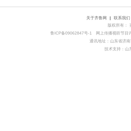
关于齐鲁网
|
联系我们
版权所有： 齐鲁网
鲁ICP备09062847号-1
网上传播视听节目许可证
通讯地址：山东省济南市
技术支持：
山