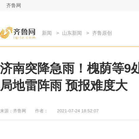
齐鲁网
新闻
>
山东新闻
>
齐鲁原创
济南突降急雨！槐荫等9
局地雷阵雨 预报难度大
来源：
齐鲁网
作者：
2021-07-24 18:52:07