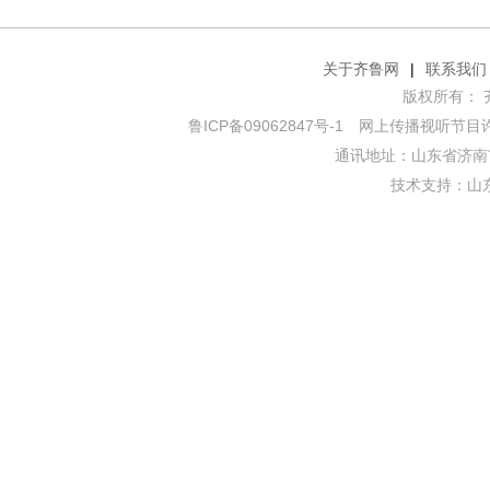
关于齐鲁网
|
联系我们
版权所有： 齐鲁网
鲁ICP备09062847号-1
网上传播视听节目许可证
通讯地址：山东省济南市
技术支持：
山