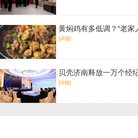
黄焖鸡有多低调？“老家
[详细]
贝壳济南释放一万个经纪
[详细]