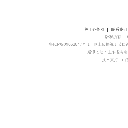
关于齐鲁网
|
联系我们
版权所有： 齐鲁网
鲁ICP备09062847号-1
网上传播视听节目许可证
通讯地址：山东省济南市
技术支持：
山