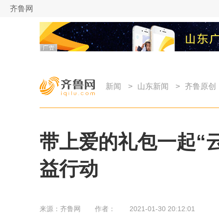
齐鲁网
新闻
>
山东新闻
>
齐鲁原创
带上爱的礼包一起“云
益行动
来源：
齐鲁网
作者：
2021-01-30 20:12:01