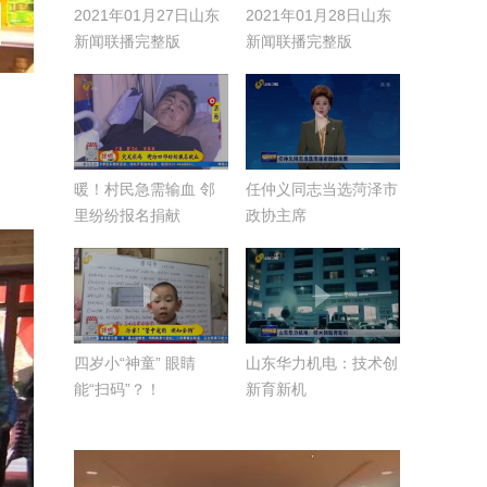
2021年01月27日山东
2021年01月28日山东
新闻联播完整版
新闻联播完整版
暖！村民急需输血 邻
任仲义同志当选菏泽市
里纷纷报名捐献
政协主席
四岁小“神童” 眼睛
山东华力机电：技术创
能“扫码”？！
新育新机