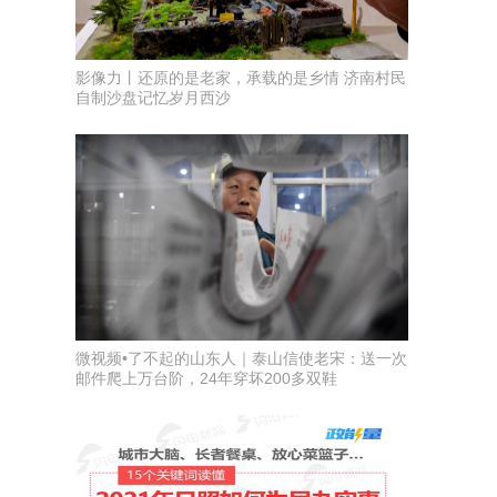
影像力丨还原的是老家，承载的是乡情 济南村民
自制沙盘记忆岁月西沙
微视频•了不起的山东人｜泰山信使老宋：送一次
邮件爬上万台阶，24年穿坏200多双鞋