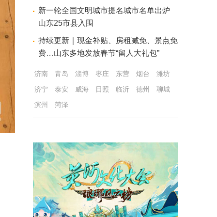
新一轮全国文明城市提名城市名单出炉
山东25市县入围
持续更新｜现金补贴、房租减免、景点免
费…山东多地发放春节“留人大礼包”
济南
青岛
淄博
枣庄
东营
烟台
潍坊
济宁
泰安
威海
日照
临沂
德州
聊城
滨州
菏泽