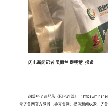
闪电新闻记者 吴丽兰 殷明慧 报道
想爆料？请登录《阳光连线》（
https://minshe
录齐鲁网官方微博（
@齐鲁网
）提供新闻线索。齐