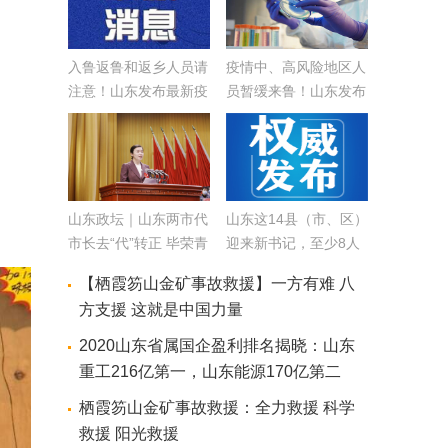
入鲁返鲁和返乡人员请
疫情中、高风险地区人
注意！山东发布最新疫
员暂缓来鲁！山东发布
情防控及健康管理通告
冬春季疫情防控最新通
告
山东政坛｜山东两市代
山东这14县（市、区）
市长去“代”转正 毕荣青
迎来新书记，至少8人
郭德文当选淄博、泰安
跨市任职
【栖霞笏山金矿事故救援】一方有难 八
市政协主席
方支援 这就是中国力量
2020山东省属国企盈利排名揭晓：山东
重工216亿第一，山东能源170亿第二
栖霞笏山金矿事故救援：全力救援 科学
救援 阳光救援