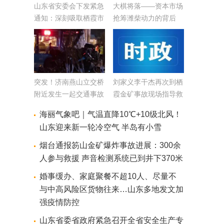
山东省安委会下发紧急
大棋将落——资本市场
通知：深刻吸取栖霞市
抢筹潍柴动力的背后
金矿事故教训、进一步
加强安全生产工作
突发！济南燕山立交桥
刘家义李干杰再次到栖
附近发生一起交通事故
霞金矿事故现场指导救
多车相撞
援工作 不惜一切代价
海丽气象吧｜气温直降10℃+10级北风！
穷尽一切手段 抢夺救
山东迎来新一轮冷空气 半岛有小雪
援时间 争取被困矿工
安全升井
烟台通报笏山金矿爆炸事故进展：300余
人参与救援 声音检测系统已到井下370米
婚事缓办、家庭聚餐不超10人、尽量不
与中高风险区货物往来…山东多地发文加
强疫情防控
山东省委省政府紧急召开全省安全生产专