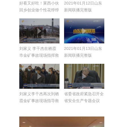
好看又好吃！莱西小伙
2021年01月12日山东
回乡创业做个性花饽饽
新闻联播完整版
刘家义 李干杰在栖霞
2021年01月13日山东
市金矿事故现场指挥救
新闻联播完整版
援 黄明连线指导 综合
施策科学高效 全力营
救被困矿工
刘家义李干杰再次到栖
省委省政府紧急召开全
霞金矿事故现场指导救
省安全生产专题会议
援工作 不惜一切代价
在全省迅即开展安全生
穷尽一切手段 抢夺救
产隐患大排查大整治
援时间 争取被困矿工
切实保护人民生命财产