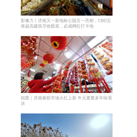
影像力丨济南又一新地标公园五一亮相，CBD五
座超高建筑尽收眼底，必成网红打卡地
组图｜济南春联市场火红上新 牛元素繁多年味渐
浓