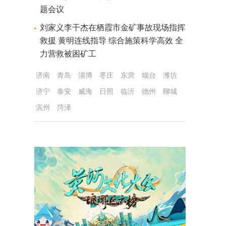
题会议
刘家义李干杰在栖霞市金矿事故现场指挥
救援 黄明连线指导 综合施策科学高效 全
力营救被困矿工
济南
青岛
淄博
枣庄
东营
烟台
潍坊
济宁
泰安
威海
日照
临沂
德州
聊城
滨州
菏泽