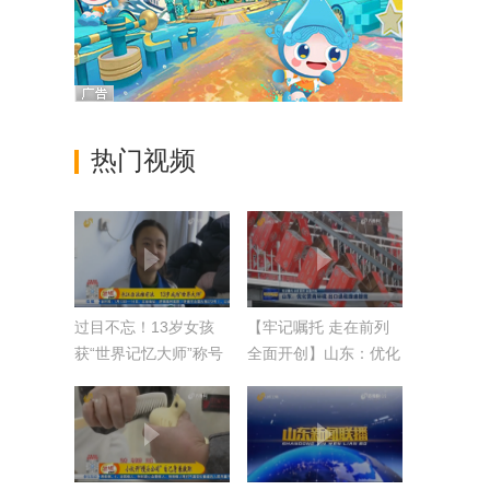
热门视频
过目不忘！13岁女孩
【牢记嘱托 走在前列
获“世界记忆大师”称号
全面开创】山东：优化
营商环境 出口退税提
速提效