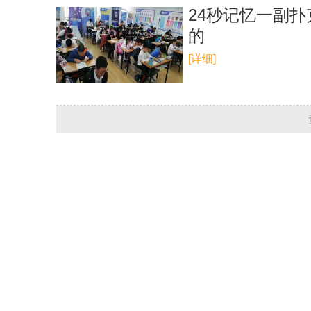
24秒记忆一副
的
[详细]