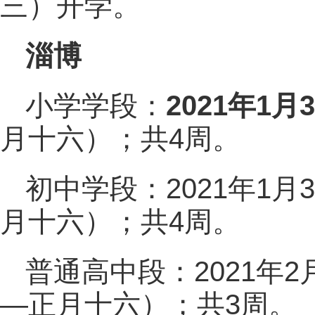
三）开学。
淄博
小学学段：
2021年1月
月十六）；共4周。
初中学段：2021年1月
月十六）；共4周。
普通高中段：2021年2
—正月十六）；共3周。