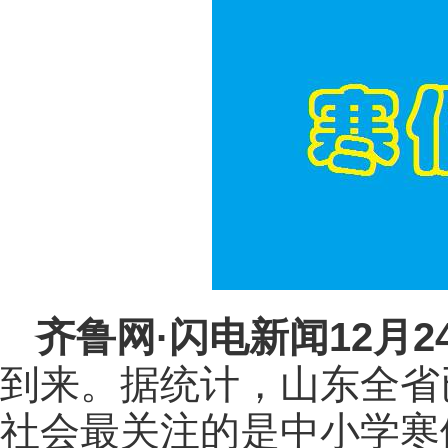
齐鲁网
·闪电新闻12月2
到来。据统计，山东全省
社会最关注的是中小学寒