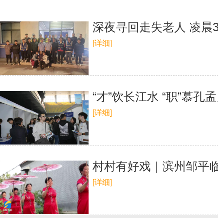
深夜寻回走失老人 凌晨
[详细]
“才”饮长江水 “职”慕
[详细]
村村有好戏｜滨州邹平临
[详细]