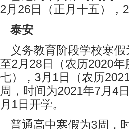
2月26日（正月十五），
泰安
义务教育阶段学校寒假
至2月28日（农历2020
七），3月1日（农历20
周，时间为2021年7月4
月1日开学。
普通高中寒假为3周，时间