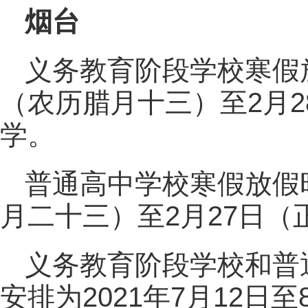
烟台
义务教育阶段学校寒假
（农历腊月十三）至2月2
学。
普通高中学校寒假放假时
月二十三）至2月27日（
义务教育阶段学校和普
安排为2021年7月12日至