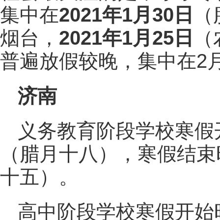
集中在
2021年1月30日
（
烟台，
2021年1月25日
（
普遍放假较晚，集中在2
济南
义务教育阶段学校寒假
（腊月十八），寒假结束时
十五）。
高中阶段学校寒假开始时