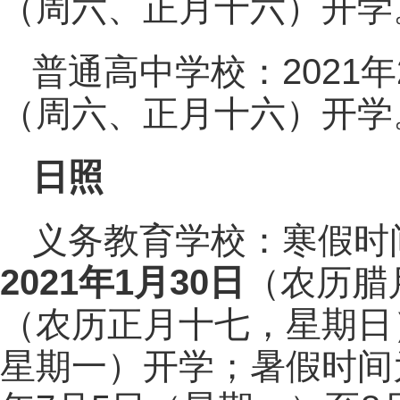
（周六、正月十六）开学
普通高中学校：2021年
（周六、正月十六）开学
日照
义务教育学校：寒假时
2021年1月30日
（农历腊
（农历正月十七，星期日
星期一）开学；暑假时间为