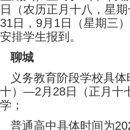
日（农历正月十八，星期一
31日，9月1日（星期三
安排学生报到。
聊城
义务教育阶段学校具体
十）—2月28日（正月十
学；
普通高中具体时间为20