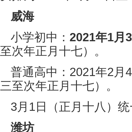
威海
小学初中：
2021年1月
至次年正月十七）。
普通高中：2021年2月
三至次年正月十七）。
3月1日（正月十八）
潍坊