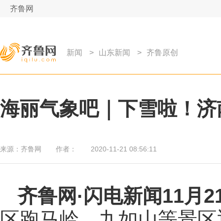
齐鲁网
新闻
>
山东新闻
>
齐鲁原创
海丽气象吧｜下雪啦！济
来源：
齐鲁网
作者：
2020-11-21 08:56:11
齐鲁网
·闪电新闻11月2
区跑马岭、九如山等景区