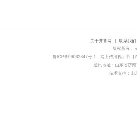
关于齐鲁网
|
联系我们
版权所有： 齐鲁网
鲁ICP备09062847号-1
网上传播视听节目许可证
通讯地址：山东省济南市
技术支持：
山