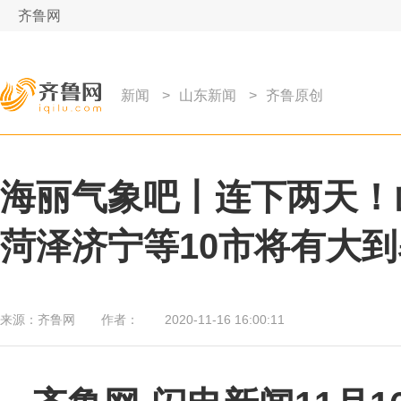
齐鲁网
新闻
>
山东新闻
>
齐鲁原创
海丽气象吧丨连下两天！
菏泽济宁等10市将有大
来源：
齐鲁网
作者：
2020-11-16 16:00:11