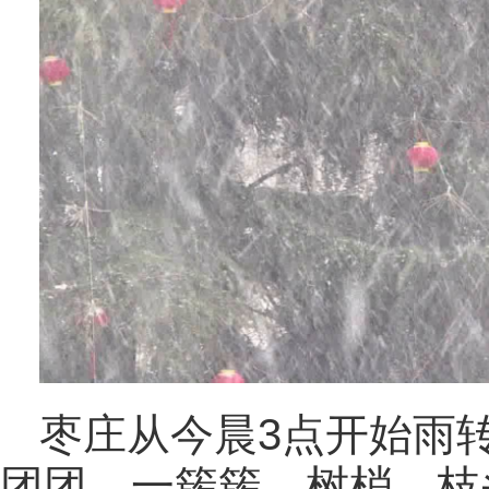
枣庄从今晨3点开始雨
团团，一簇簇，树梢、枝