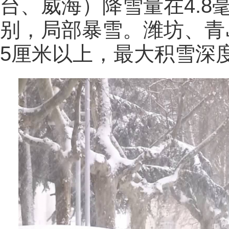
台、威海）降雪量在4.8
别，局部暴雪。潍坊、青
5厘米以上，最大积雪深