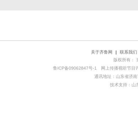
关于齐鲁网
|
联系我们
版权所有： 齐鲁网
鲁ICP备09062847号-1
网上传播视听节目许可证
通讯地址：山东省济南市
技术支持：
山