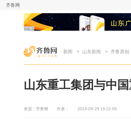
齐鲁网
新闻
>
山东新闻
>
齐鲁原创
​山东重工集团与中
来源：
齐鲁网
作者：
2019-09-29 19:22:09