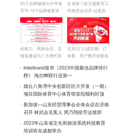
55个品牌被移出中华老
全省第二批主题教育工
字号 73个品牌被要求
作推进会召开 以更高
整改
站位更实举措更大力度
高质量开展好第二批主
题教育 林武讲话 胡泽
君李萌出席
价格力、商家会员、店
京东11.11成交额、订
铺直播成为三大增长新
单量、用户数齐创新高
引擎 2023天猫双11全
京东采销直播总观看人
Interbrand发布《2023中国最佳品牌排行
面增长
数突破3.8亿
榜》 海尔蝉联行业第一
烟台八角湾中央创新区区片开发（一期）
项目国际体育中心体育馆首段顺利封顶
新加坡—山东经贸理事会全体会议在济南
召开 林武会见客人 周乃翔徐芳达致辞
2023年山东省文化和旅游系统科技教育
培训班在成都举办