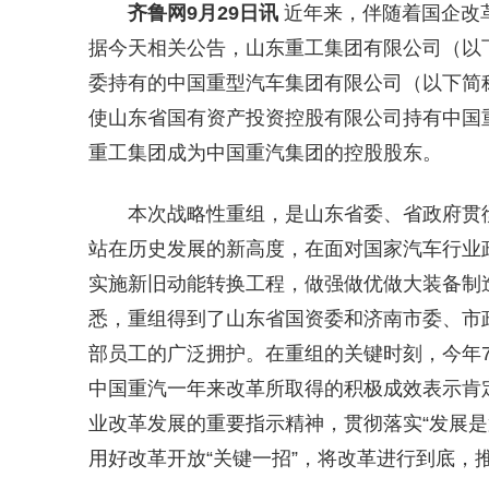
齐鲁网
9月29日讯
近年来，伴随着国企改
据今天相关公告，山东重工集团有限公司（以
委持有的中国重型汽车集团有限公司（以下简
使山东省国有资产投资控股有限公司持有中国
重工集团成为中国重汽集团的控股股东。
本次战略性重组，是山东省委、省政府贯
站在历史发展的新高度，在面对国家汽车行业
实施新旧动能转换工程，做强做优做大装备制
悉，重组得到了山东省国资委和济南市委、市
部员工的广泛拥护。在重组的关键时刻，今年7
中国重汽一年来改革所取得的积极成效表示肯
业改革发展的重要指示精神，贯彻落实“发展是
用好改革开放“关键一招”，将改革进行到底，