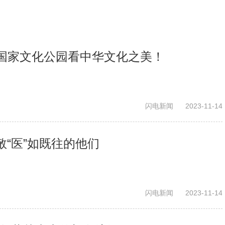
国家文化公园看中华文化之美！
闪电新闻
2023-11-14
致敬“医”如既往的他们
闪电新闻
2023-11-14