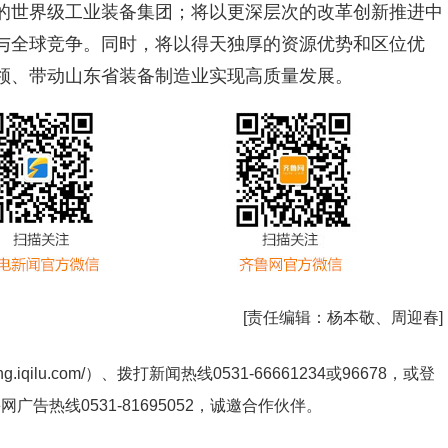
的世界级工业装备集团；将以更深层次的改革创新推进中
与全球竞争。同时，将以得天独厚的资源优势和区位优
领、带动山东省装备制造业实现高质量发展。
[责任编辑：
杨本敬、周迎春
]
ng.iqilu.com/
）、拨打新闻热线0531-66661234或96678，或登
鲁网广告热线
0531-81695052
，诚邀合作伙伴。