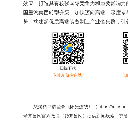
效应，打造具有较强国际竞争力和重要影响力
国重汽集团转型升级，加快迈向高端，深度参
势，构建起优质高端装备制造产业链集群，引
想爆料？请登录《阳光连线》（
https://minshe
录齐鲁网官方微博（
@齐鲁网
）提供新闻线索。齐